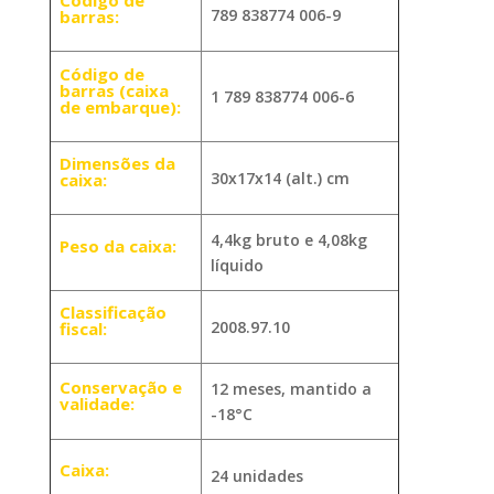
Código de
789 838774 006-9
barras:
Código de
barras (caixa
1 789 838774 006-6
de embarque):
Dimensões da
30x17x14 (alt.) cm
caixa:
4,4kg bruto e 4,08kg
Peso da caixa:
líquido
Classificação
2008.97.10
fiscal:
Conservação e
12 meses, mantido a
validade:
-18°C
Caixa:
24 unidades