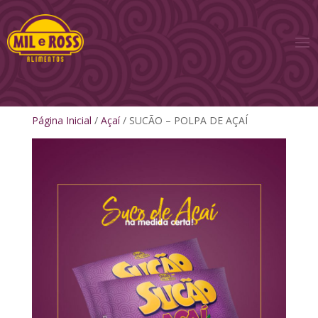
Página Inicial
/
Açaí
/ SUCÃO – POLPA DE AÇAÍ