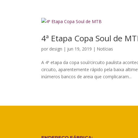
4ª Etapa Copa Soul de M
por
design
|
jun 19, 2019
|
Notícias
A 4ª etapa da copa soul/circuito paulista acont
circuito, aparentemente rápido pela baixa altim
inúmeros bancos de areia que complicaram...
ENDEREÇO FÁBRICA: