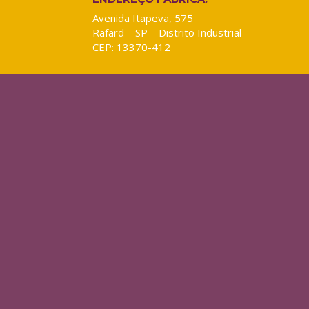
Avenida Itapeva, 575
Rafard – SP – Distrito Industrial
CEP: 13370-412