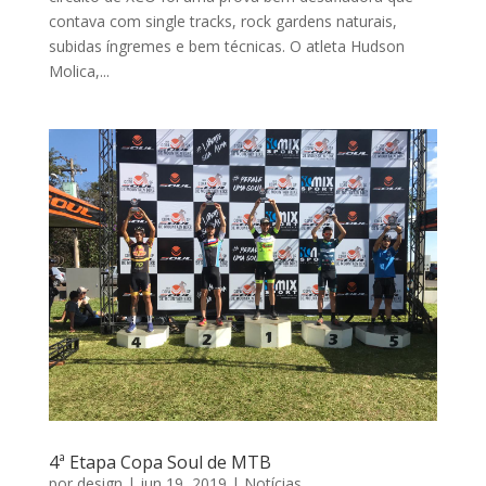
contava com single tracks, rock gardens naturais,
subidas íngremes e bem técnicas. O atleta Hudson
Molica,...
4ª Etapa Copa Soul de MTB
por
design
|
jun 19, 2019
|
Notícias