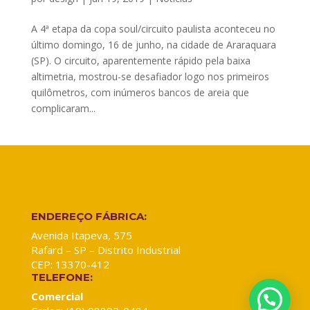
A 4ª etapa da copa soul/circuito paulista aconteceu no
último domingo, 16 de junho, na cidade de Araraquara
(SP). O circuito, aparentemente rápido pela baixa
altimetria, mostrou-se desafiador logo nos primeiros
quilômetros, com inúmeros bancos de areia que
complicaram...
ENDEREÇO FÁBRICA:
Avenida Itapeva, 575
Rafard – SP – Distrito Industrial
CEP: 13370-412
TELEFONE:
Comercial