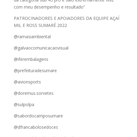
com meu desempenho e resultado”
PATROCINADORES E APOIADORES DA EQUIPE AÇAÍ
MIL E ROSS SUMARÉ 2022
@ramasiambiental
@galvaocomunicacaovisual
@iferembalagens
@prefeituradesumare
@avionsports
@doremus.sorvetes
@sulpolpa
@sabordocamposumare
@dfrancabolosedoces