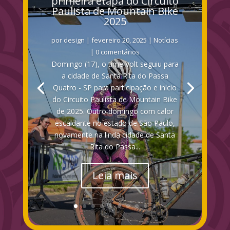
primeira etapa do Circuito
Paulista de Mountain Bike
2025
por
design
|
fevereiro 20, 2025
|
Notícias
| 0 comentários
Domingo (17), o time Volt seguiu para
a cidade de Santa Rita do Passa
Quatro - SP para participação e início
do Circuito Paulista de Mountain Bike
de 2025. Outro domingo com calor
escaldante no estado de São Paulo,
novamente na linda cidade de Santa
Rita do Passa...
Leia mais