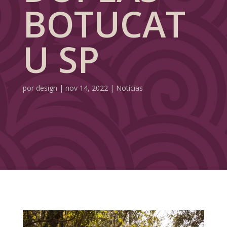
BOTUCAT
U SP
por
design
|
nov 14, 2022
|
Notícias