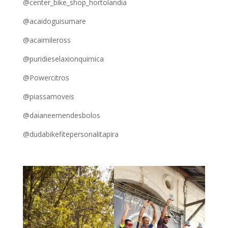
@center_bike_shop_hortolandia
@acaidoguisumare
@acaimileross
@puridieselaxionquimica
@Powercitros
@piassamoveis
@daianeemendesbolos
@dudabikefitepersonalitapira