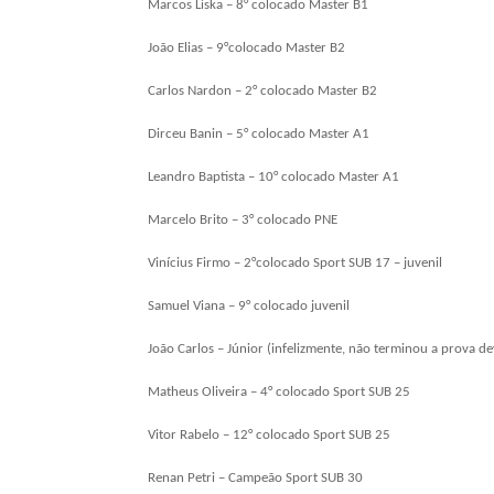
Marcos Liska – 8° colocado Master B1
João Elias – 9°colocado Master B2
Carlos Nardon – 2° colocado Master B2
Dirceu Banin – 5° colocado Master A1
Leandro Baptista – 10° colocado Master A1
Marcelo Brito – 3° colocado PNE
Vinícius Firmo – 2°colocado Sport SUB 17 – juvenil
Samuel Viana – 9° colocado juvenil
João Carlos – Júnior (infelizmente, não terminou a prova d
Matheus Oliveira – 4° colocado Sport SUB 25
Vitor Rabelo – 12° colocado Sport SUB 25
Renan Petri – Campeão Sport SUB 30