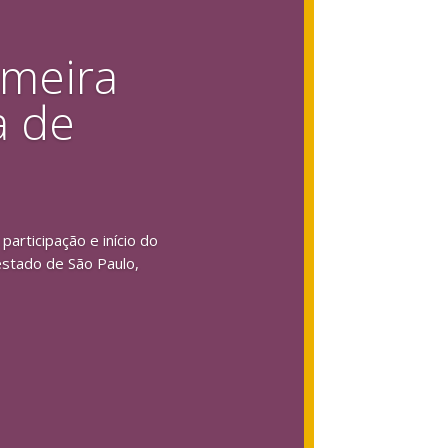
imeira
a de
articipação e início do
estado de São Paulo,