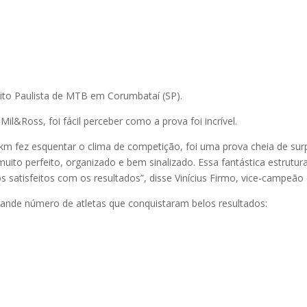
uito Paulista de MTB em Corumbataí (SP).
il&Ross, foi fácil perceber como a prova foi incrível.
 km fez esquentar o clima de competição, foi uma prova cheia de surpr
 muito perfeito, organizado e bem sinalizado. Essa fantástica estrutu
satisfeitos com os resultados”, disse Vinícius Firmo, vice-campeão 
nde número de atletas que conquistaram belos resultados: