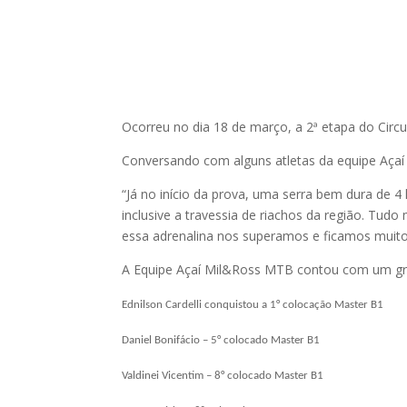
Ocorreu no dia 18 de março, a 2ª etapa do Circ
Conversando com alguns atletas da equipe Açaí M
“Já no início da prova, uma serra bem dura de 4
inclusive a travessia de riachos da região. Tudo
essa adrenalina nos superamos e ficamos muitos 
A Equipe Açaí Mil&Ross MTB contou com um gra
Ednilson Cardelli conquistou a 1° colocação Master B1
Daniel Bonifácio – 5° colocado Master B1
Valdinei Vicentim – 8° colocado Master B1