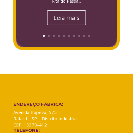
Rita do Passa...
Leia mais
ENDEREÇO FÁBRICA:
Avenida Itapeva, 575
Rafard – SP – Distrito Industrial
CEP: 13370-412
TELEFONE: