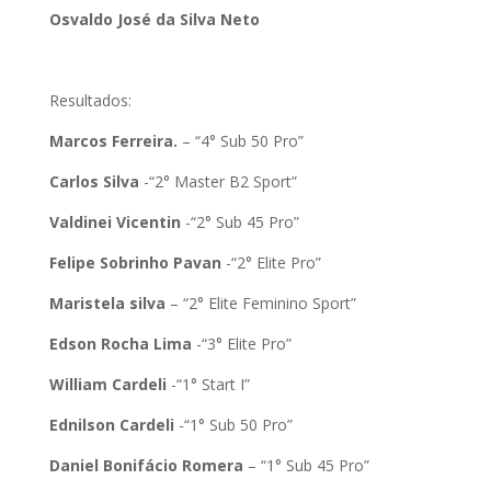
Osvaldo José da Silva Neto
Resultados:
Marcos Ferreira.
– “4° Sub 50 Pro”
Carlos Silva
-“2° Master B2 Sport”
Valdinei Vicentin
-“2° Sub 45 Pro”
Felipe Sobrinho Pavan
-“2° Elite Pro”
Maristela silva
– “2° Elite Feminino Sport”
Edson Rocha Lima
-“3° Elite Pro”
William Cardeli
-“1° Start I”
Ednilson Cardeli
-“1° Sub 50 Pro”
Daniel Bonifácio Romera
– “1° Sub 45 Pro”