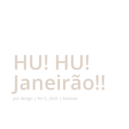
HU! HU!
Janeirão!!
por
design
|
fev 5, 2020
|
Notícias