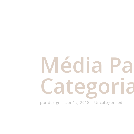
Média Pau
Categori
por
design
|
abr 17, 2018
|
Uncategorized