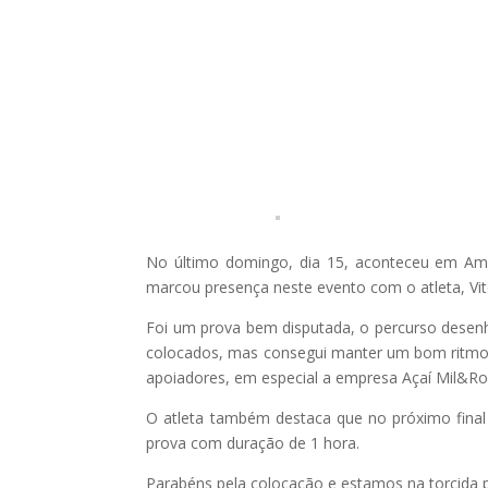
No último domingo, dia 15, aconteceu em Amer
marcou presença neste evento com o atleta, Vit
Foi um prova bem disputada, o percurso desen
colocados, mas consegui manter um bom ritmo e
apoiadores, em especial a empresa Açaí Mil&Ros
O atleta também destaca que no próximo final
prova com duração de 1 hora.
Parabéns pela colocação e estamos na torcida p