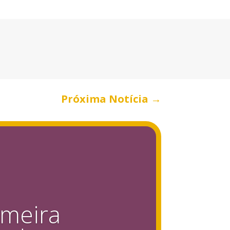
Próxima Notícia
→
imeira