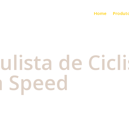
Home
Produt
lista de Cicl
a Speed