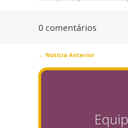
0 comentários
←
Notícia Anterior
Equip