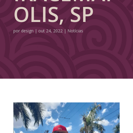
OLIS, SP
por
design
|
out 24, 2022
|
Notícias