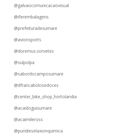
@galvaocomunicacaovisual
@iferembalagens
@prefeituradesumare
@avionsports
@doremus.sorvetes
@sulpolpa
@sabordocamposumare
@dfrancabolosedoces
@center_bike_shop_hortolandia
@acaidoguisumare
@acaimileross
@puridieselaxionquimica