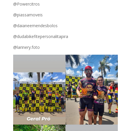
@Powercitros
@piassamoveis
@daianeemendesbolos
@dudabikefitepersonalitapira
@larinery.foto