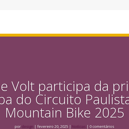
e Volt participa da pr
pa do Circuito Paulist
Mountain Bike 2025
por
design
|
fevereiro 20, 2025
|
Notícias
| 0 comentários