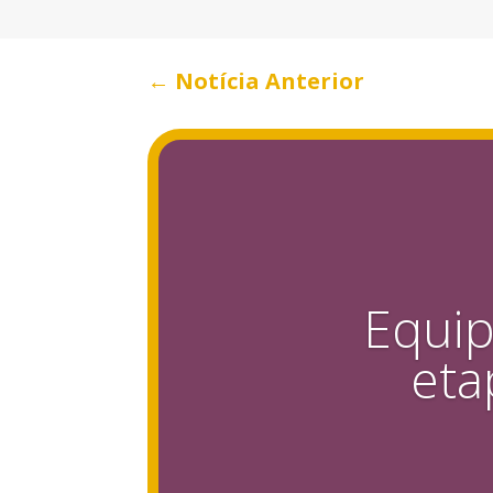
←
Notícia Anterior
Equip
eta