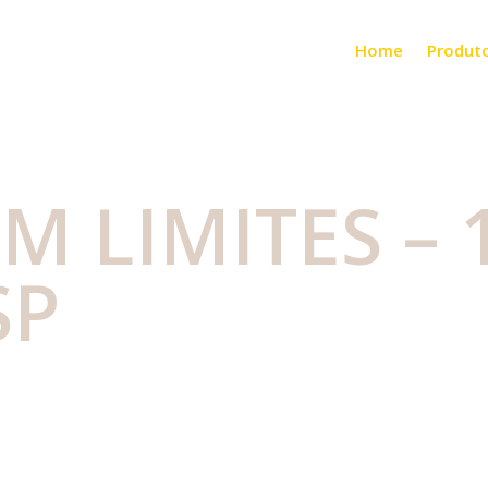
Home
Produt
M LIMITES – 
SP