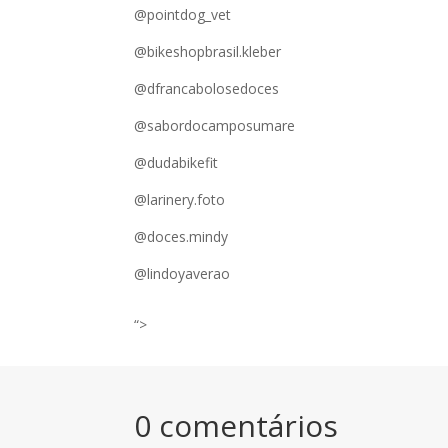
@pointdog_vet
@bikeshopbrasil.kleber
@dfrancabolosedoces
@sabordocamposumare
@dudabikefit
@larinery.foto
@doces.mindy
@lindoyaverao
“>
0 comentários