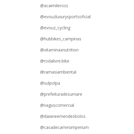
@acaimileross
@evouzluxurysportsoficial
@evouz_cycling
@hubbikes_campinas
@vitaminaxnutrition
@rodalivre.bike
@ramasiambiental
@sulpolpa
@prefeituradesumare
@vaguscomercial
@daianeemendesbolos
@casadecarnesimperium