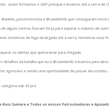
udando…assim formamos o GAP principal e levamos até a serra d
s @adelio_psicomotricista e @canelamtb que conseguiram mostra
de alguns metros fizeram força para separar o máximo de outro
ias tentativas de fuga da largada até a serra, tentativas essa f
separar os atletas que queria levar para chegada.
ram detalhes da batalha que eu e @canelamtb travamos para desc
anter agressivo e vendo uma oportunidade de passar ela sozinho,
 categoria sub 45 pró
 e Ross Sumare e Todos os nossos Patrocinadores e Apoiado