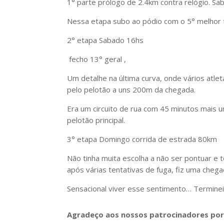
1° parte prólogo de 2.4km contra relógio. S
Nessa etapa subo ao pódio com o 5° melhor 
2° etapa Sabado 16hs
fecho 13° geral ,
Um detalhe na última curva, onde vários atlet
pelo pelotão a uns 200m da chegada.
Era um circuito de rua com 45 minutos mais u
pelotão principal.
3° etapa Domingo corrida de estrada 80km
Não tinha muita escolha a não ser pontuar e 
após várias tentativas de fuga, fiz uma chega
Sensacional viver esse sentimento… Terminei
Agradeço aos nossos patrocinadores por