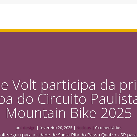
e Volt participa da pr
pa do Circuito Paulist
Mountain Bike 2025
por
design
|
fevereiro 20, 2025
|
Notícias
| 0 comentários
olt seguiu para a cidade de Santa Rita do Passa Quatro - SP para p