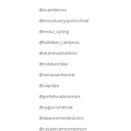
@acaimileross
@evouzluxurysportsoficial
@evouz_cycling
@hubbikes_campinas
@vitaminaxnutrition
@rodalivre.bike
@ramasiambiental
@sulpolpa
@prefeituradesumare
@vaguscomercial
@daianeemendesbolos
@casadecarnesimperium