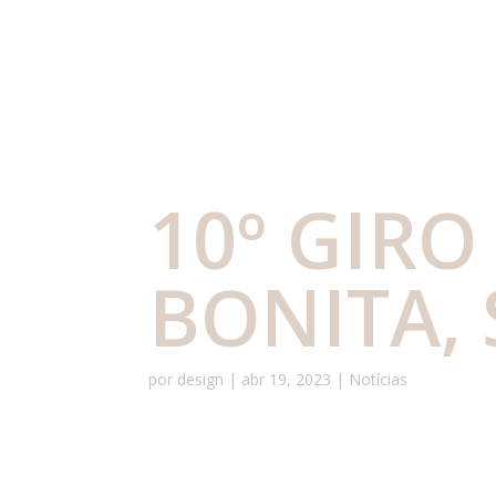
10º GIRO
BONITA, 
por
design
|
abr 19, 2023
|
Notícias