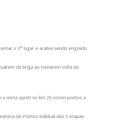
tentar o 3° lugar e acabei sendo engolido
s saírem da briga ao tomarem volta do
ei a meta sprint no km 20 somei pontos e
atória de Pontos indidual das 3 etapas.