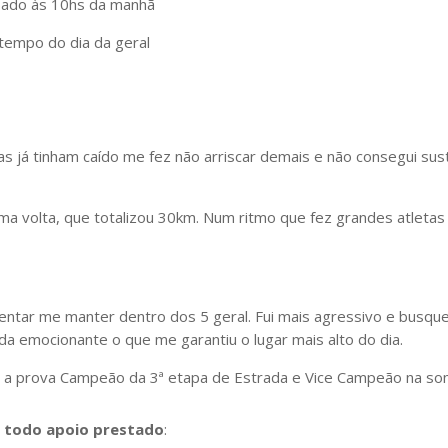
abado às 10hs da manhã
tempo do dia da geral
as já tinham caído me fez não arriscar demais e não consegui sus
ma volta, que totalizou 30km. Num ritmo que fez grandes atleta
tentar me manter dentro dos 5 geral. Fui mais agressivo e busqu
da emocionante o que me garantiu o lugar mais alto do dia.
 a prova Campeão da 3ª etapa de Estrada e Vice Campeão na som
 todo apoio prestado
: