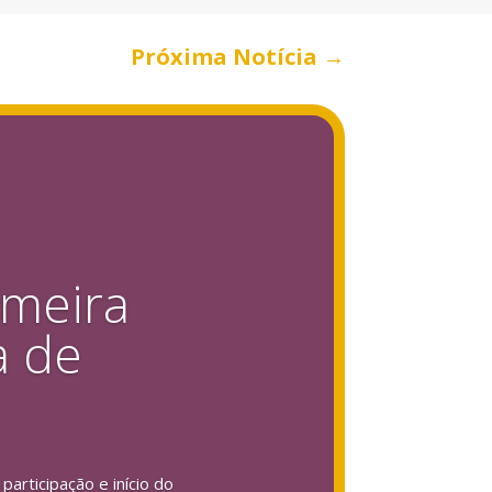
Próxima Notícia
→
imeira
a de
articipação e início do