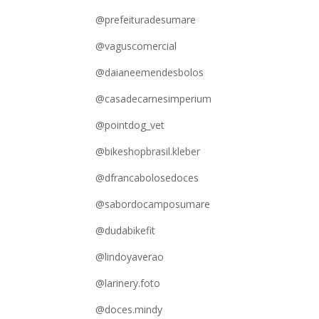
@prefeituradesumare
@vaguscomercial
@daianeemendesbolos
@casadecarnesimperium
@pointdog_vet
@bikeshopbrasil.kleber
@dfrancabolosedoces
@sabordocamposumare
@dudabikefit
@lindoyaverao
@larinery.foto
@doces.mindy