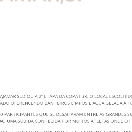
AJAMAR SEDIOU A 2ª ETAPA DA COPA FBR, O LOCAL ESCOLHI
RADO OFERENCENDO BANHEIROS LIMPOS E AGUA GELADA A T
 PARTICIPANTES QUE SE DESAFIARAM ENTRE AS GRANDES SUB
CÃO UMA SUBIDA CONHECIDA POR MUITOS ATLETAS ONDE O F
IAMENTE O DESAFIO E MAIS UMA VEZ FEZ BONITO, COMPETIN