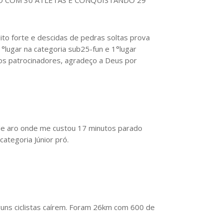
to forte e descidas de pedras soltas prova
°lugar na categoria sub25-fun e 1°lugar
os patrocinadores, agradeço a Deus por
 de aro onde me custou 17 minutos parado
ategoria Júnior pró.
lguns ciclistas caírem. Foram 26km com 600 de