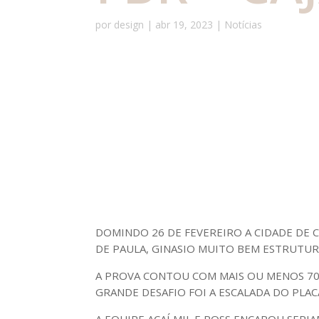
por
design
|
abr 19, 2023
|
Notícias
DOMINDO 26 DE FEVEREIRO A CIDADE DE C
DE PAULA, GINASIO MUITO BEM ESTRUTU
A PROVA CONTOU COM MAIS OU MENOS 700
GRANDE DESAFIO FOI A ESCALADA DO PLA
A EQUIPE AÇAÍ MIL E ROSS ENCAROU SER