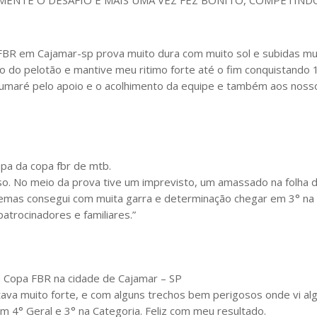
 FBR em Cajamar-sp prova muito dura com muito sol e subidas mui
 do pelotão e mantive meu ritimo forte até o fim conquistando 1
 Sumaré pelo apoio e o acolhimento da equipe e também aos noss
apa da copa fbr de mtb.
enso. No meio da prova tive um imprevisto, um amassado na folha
emas consegui com muita garra e determinação chegar em 3° na c
trocinadores e familiares.”
a Copa FBR na cidade de Cajamar – SP
stava muito forte, e com alguns trechos bem perigosos onde vi a
em 4° Geral e 3° na Categoria. Feliz com meu resultado.