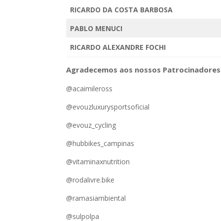
RICARDO DA COSTA BARBOSA
PABLO MENUCI
RICARDO ALEXANDRE FOCHI
Agradecemos aos nossos Patrocinadores
@acaimileross
@evouzluxurysportsoficial
@evouz_cycling
@hubbikes_campinas
@vitaminaxnutrition
@rodalivre.bike
@ramasiambiental
@sulpolpa