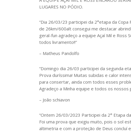
LUGARES NO PÓDIO.
“Dia 26/03/23 participei da 2°etapa da Copa
de 26km/600alt consegui me destacar abrindo
geral-fun agradeço a equipe Açaí Mil e Ross
todos livramento!!”
– Matheus Pandolfo
“Domingo dia 26/03 participei da segunda et
Prova duríssima! Muitas subidas e calor int
para consertar, ainda com todos esses probl
Agradeço a Minha equipe e todos os nossos pa
– João schiavon
“Ontem 26/03/2023 Participei da 2° Etapa d
Foi uma prova que exigiu muito, pois o sol e
altimetria e com a proteção de Deus concluí 