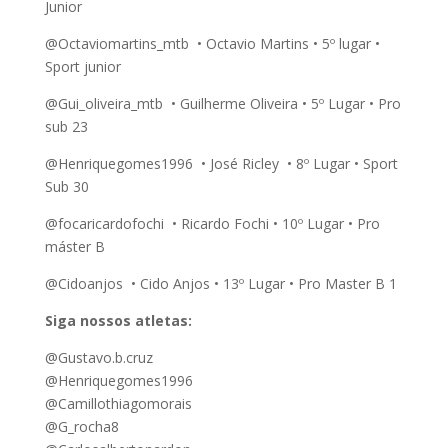
Junior
@Octaviomartins_mtb • Octavio Martins • 5º lugar •
Sport junior
@Gui_oliveira_mtb • Guilherme Oliveira • 5º Lugar • Pro
sub 23
@Henriquegomes1996 • José Ricley • 8º Lugar • Sport
Sub 30
@focaricardofochi • Ricardo Fochi • 10º Lugar • Pro
máster B
@Cidoanjos • Cido Anjos • 13º Lugar • Pro Master B 1
Siga nossos atletas:
@Gustavo.b.cruz
@Henriquegomes1996
@Camillothiagomorais
@G_rocha8