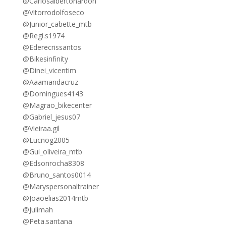
@Carlosalbertonardon
@Vitorrodolfoseco
@Junior_cabette_mtb
@Regi.s1974
@Ederecrissantos
@Bikesinfinity
@Dinei_vicentim
@Aaamandacruz
@Domingues4143
@Magrao_bikecenter
@Gabriel_jesus07
@Vieiraa.gil
@Lucnog2005
@Gui_oliveira_mtb
@Edsonrocha8308
@Bruno_santos0014
@Maryspersonaltrainer
@Joaoelias2014mtb
@Julimah
@Peta.santana