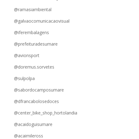
@ramasiambiental
@galvaocomunicacaovisual
@iferembalagens
@prefeituradesumare
@avionsport
@doremus.sorvetes
@sulpolpa
@sabordocamposumare
@dfrancabolosedoces
@center_bike_shop_hortolandia
@acaidoguisumare
@acaimileross