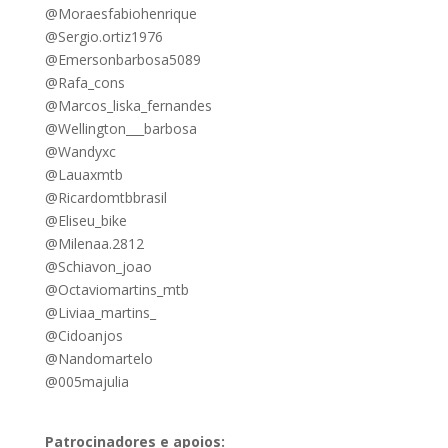
@Moraesfabiohenrique
@Sergio.ortiz1976
@Emersonbarbosa5089
@Rafa_cons
@Marcos_liska_fernandes
@Wellington___barbosa
@Wandyxc
@Lauaxmtb
@Ricardomtbbrasil
@Eliseu_bike
@Milenaa.2812
@Schiavon_joao
@Octaviomartins_mtb
@Liviaa_martins_
@Cidoanjos
@Nandomartelo
@005majulia
Patrocinadores e apoios: