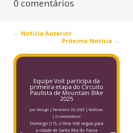
0 comentários
←
Notícia Anterior
Próxima Notícia
→
Equipe Volt participa da
primeira etapa do Circuito
Paulista de Mountain Bike
2025
por
design
|
fevereiro 20, 2025
|
Notícias
| 0 comentários
Domingo (17), o time Volt seguiu para
a cidade de Santa Rita do Passa