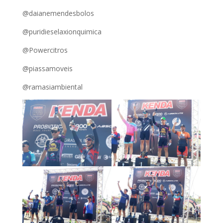
@daianemendesbolos
@puridieselaxionquimica
@Powercitros
@piassamoveis
@ramasiambiental