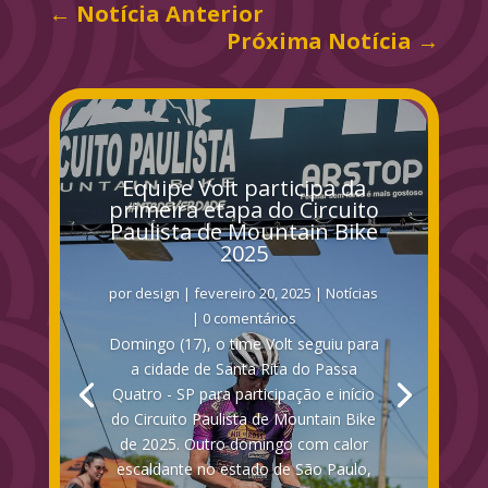
←
Notícia Anterior
Próxima Notícia
→
Equipe Volt participa da
primeira etapa do Circuito
Paulista de Mountain Bike
2025
por
design
|
fevereiro 20, 2025
|
Notícias
| 0 comentários
Domingo (17), o time Volt seguiu para
a cidade de Santa Rita do Passa
Quatro - SP para participação e início
do Circuito Paulista de Mountain Bike
de 2025. Outro domingo com calor
escaldante no estado de São Paulo,