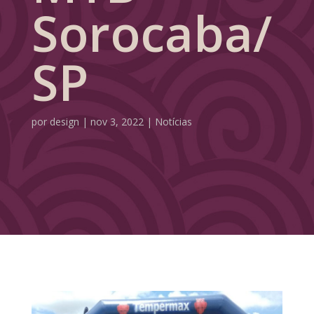
Sorocaba/
SP
por
design
|
nov 3, 2022
|
Notícias