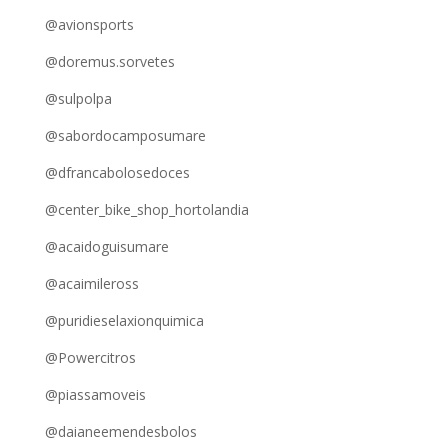
@avionsports
@doremus.sorvetes
@sulpolpa
@sabordocamposumare
@dfrancabolosedoces
@center_bike_shop_hortolandia
@acaidoguisumare
@acaimileross
@puridieselaxionquimica
@Powercitros
@piassamoveis
@daianeemendesbolos