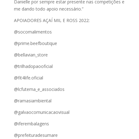
Danielle por sempre estar presente nas competições e
me dando todo apoio necessário.”
APOIADORES AÇAÍ MIL E ROSS 2022:
@socomalimentos
@prime.beefboutique
@bellavian_store
@trilhadopaooficial
@fit4life.oficial
@lcfutema_e_associados
@ramasiambiental
@galvaocomunicacaovisual
@iferembalagens
@prefeituradesumare