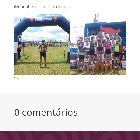
@dudabikefitepersonalitapira
“>
0 comentários