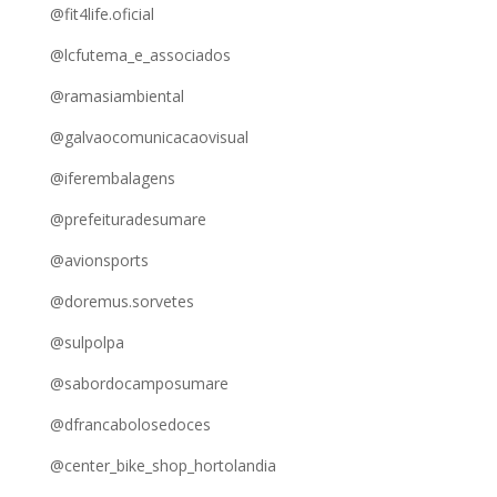
@fit4life.oficial
@lcfutema_e_associados
@ramasiambiental
@galvaocomunicacaovisual
@iferembalagens
@prefeituradesumare
@avionsports
@doremus.sorvetes
@sulpolpa
@sabordocamposumare
@dfrancabolosedoces
@center_bike_shop_hortolandia