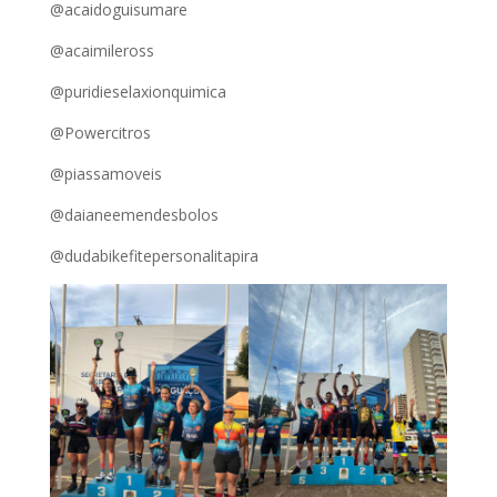
@acaidoguisumare
@acaimileross
@puridieselaxionquimica
@Powercitros
@piassamoveis
@daianeemendesbolos
@dudabikefitepersonalitapira