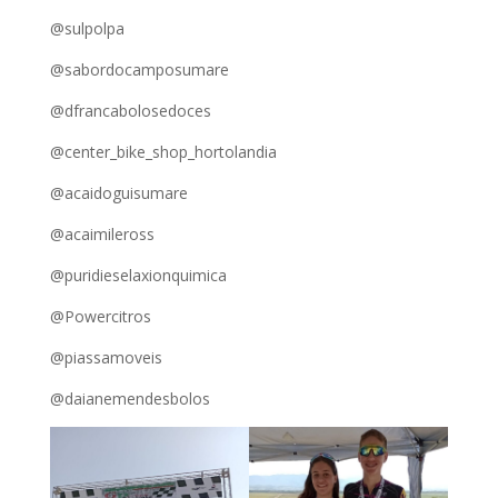
@sulpolpa
@sabordocamposumare
@dfrancabolosedoces
@center_bike_shop_hortolandia
@acaidoguisumare
@acaimileross
@puridieselaxionquimica
@Powercitros
@piassamoveis
@daianemendesbolos