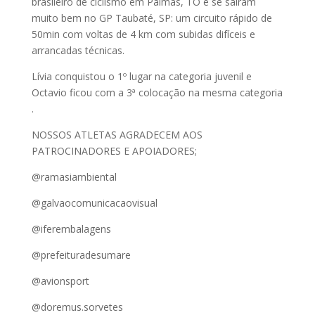
brasileiro de ciclismo em Palmas, TO e se saíram
muito bem no GP Taubaté, SP: um circuito rápido de
50min com voltas de 4 km com subidas difíceis e
arrancadas técnicas.
Lívia conquistou o 1º lugar na categoria juvenil e
Octavio ficou com a 3ª colocação na mesma categoria
.
NOSSOS ATLETAS AGRADECEM AOS
PATROCINADORES E APOIADORES;
@ramasiambiental
@galvaocomunicacaovisual
@iferembalagens
@prefeituradesumare
@avionsport
@doremus.sorvetes