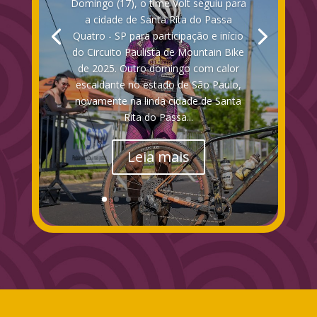
Domingo (17), o time Volt seguiu para
a cidade de Santa Rita do Passa
Quatro - SP para participação e início
do Circuito Paulista de Mountain Bike
de 2025. Outro domingo com calor
escaldante no estado de São Paulo,
novamente na linda cidade de Santa
Rita do Passa...
Leia mais