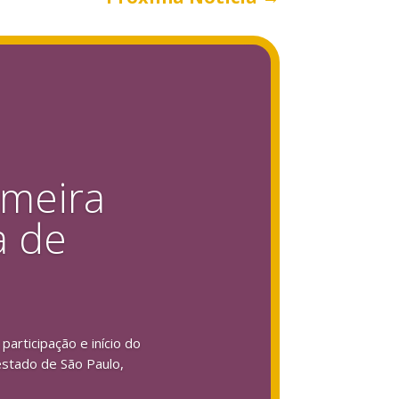
imeira
a de
articipação e início do
estado de São Paulo,