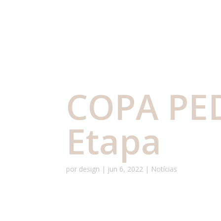
COPA PED
Etapa
por
design
|
jun 6, 2022
|
Notícias