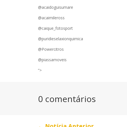
@acaidoguisumare
@acaimileross
@caique_fotosport
@puridieselaxionquimica
@Powercitros
@piassamoveis
“>
0 comentários
←
Notícia Anterior