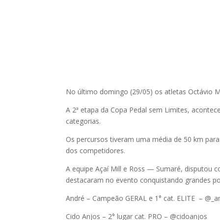
No último domingo (29/05) os atletas Octávio Ma
A 2ª etapa da Copa Pedal sem Limites, acontece
categorias.
Os percursos tiveram uma média de 50 km para 
dos competidores.
A equipe Açaí Mill e Ross — Sumaré, disputou c
destacaram no evento conquistando grandes po
André – Campeão GERAL e 1° cat. ELITE – @_an
Cido Anjos – 2° lugar cat. PRO – @cidoanjos