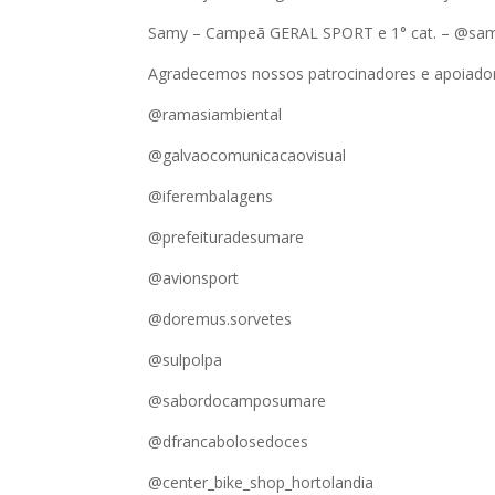
Samy – Campeã GERAL SPORT e 1° cat. – @sa
Agradecemos nossos patrocinadores e apoiado
@ramasiambiental
@galvaocomunicacaovisual
@iferembalagens
@prefeituradesumare
@avionsport
@doremus.sorvetes
@sulpolpa
@sabordocamposumare
@dfrancabolosedoces
@center_bike_shop_hortolandia