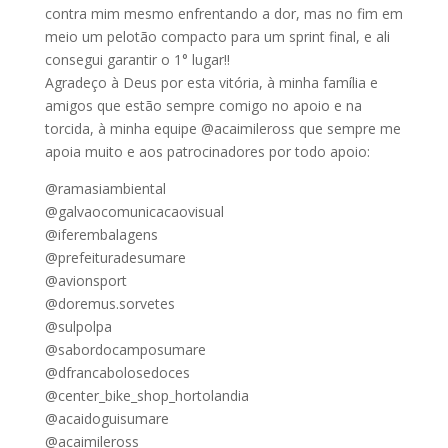
contra mim mesmo enfrentando a dor, mas no fim em
meio um pelotão compacto para um sprint final, e ali
consegui garantir o 1° lugar!!
Agradeço à Deus por esta vitória, à minha família e
amigos que estão sempre comigo no apoio e na
torcida, à minha equipe @acaimileross que sempre me
apoia muito e aos patrocinadores por todo apoio:
@ramasiambiental
@galvaocomunicacaovisual
@iferembalagens
@prefeituradesumare
@avionsport
@doremus.sorvetes
@sulpolpa
@sabordocamposumare
@dfrancabolosedoces
@center_bike_shop_hortolandia
@acaidoguisumare
@acaimileross