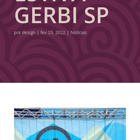
GERBI SP
por
design
|
fev 23, 2022
|
Notícias